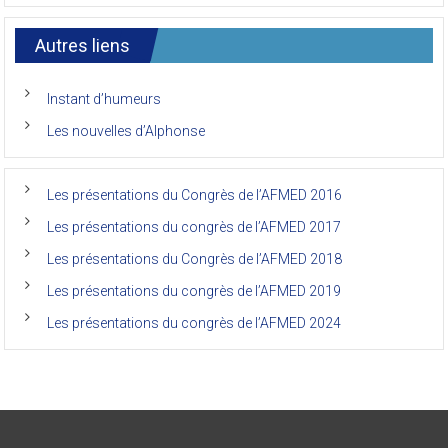
7ème
l’AFMED
congrès
international
Autres liens
des
anciens
de
Instant d’humeurs
la
faculté
Les nouvelles d’Alphonse
de
médecine
de
l’Unikin
Les présentations du Congrès de l’AFMED 2016
(Afmed/Unikin)
a
Les présentations du congrès de l’AFMED 2017
vécu
Les présentations du Congrès de l’AFMED 2018
Les présentations du congrès de l’AFMED 2019
Les présentations du congrès de l’AFMED 2024