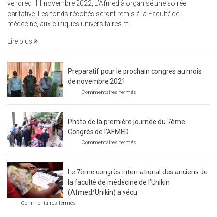
vendredi 11 novembre 2022, L’Afmed à organisé une soirée
à
caritative. Les fonds récoltés seront remis à la Faculté de
organisé
médecine, aux cliniques universitaires et
une
soirée
Lire plus
caritative
Préparatif pour le prochain congrès au mois
de novembre 2021
sur
Commentaires fermés
Préparatif
pour
le
Photo de la première journée du 7ème
prochain
congrès
Congrès de l’AFMED
au
sur
Commentaires fermés
mois
Photo
de
de
novembre
la
2021
Le 7ème congrès international des anciens de
première
journée
la faculté de médecine de l’Unikin
du
(Afmed/Unikin) a vécu
7ème
sur
Commentaires fermés
Congrès
Le
de