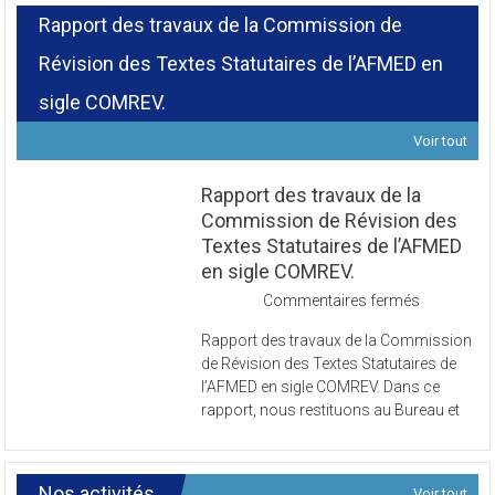
Rapport des travaux de la Commission de
Révision des Textes Statutaires de l’AFMED en
sigle COMREV.
Voir tout
Rapport des travaux de la
Commission de Révision des
Textes Statutaires de l’AFMED
en sigle COMREV.
sur
Commentaires fermés
Rapport
Rapport des travaux de la Commission
des
de Révision des Textes Statutaires de
travaux
l’AFMED en sigle COMREV. Dans ce
de
rapport, nous restituons au Bureau et
la
Commissi
de
Révision
Nos activités
Voir tout