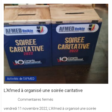
des
Textes
Statutaires
de
l’AFMED
en
sigle
COMREV.
Activités de l'AFMED
L’Afmed à organisé une soirée caritative
sur
Commentaires fermés
L’Afmed