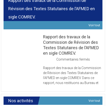
Rapport des travaux de la Commission de
Révision des Textes Statutaires de l’AFMED en
sigle COMREV.
Voir tout
Rapport des travaux de la
Commission de Révision des
Textes Statutaires de l’AFMED
en sigle COMREV.
sur
Commentaires fermés
Rapport
Rapport des travaux de la Commission
des
de Révision des Textes Statutaires de
travaux
l’AFMED en sigle COMREV. Dans ce
de
rapport, nous restituons au Bureau et
la
Commissi
de
Révision
Nos activités
Voir tout