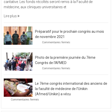
vendredi 11 novembre 2022, L’Afmed à organisé une soirée
à
caritative. Les fonds récoltés seront remis à la Faculté de
organisé
médecine, aux cliniques universitaires et
une
soirée
Lire plus
caritative
Préparatif pour le prochain congrès au mois
de novembre 2021
sur
Commentaires fermés
Préparatif
pour
le
Photo de la première journée du 7ème
prochain
congrès
Congrès de l’AFMED
au
sur
Commentaires fermés
mois
Photo
de
de
novembre
la
2021
Le 7ème congrès international des anciens de
première
journée
la faculté de médecine de l’Unikin
du
(Afmed/Unikin) a vécu
7ème
sur
Commentaires fermés
Congrès
Le
de