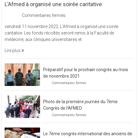
L’Afmed à organisé une soirée caritative
sur
Commentaires fermés
L’Afmed
vendredi 11 novembre 2022, L’Afmed à organisé une soirée
à
caritative. Les fonds récoltés seront remis à la Faculté de
organisé
médecine, aux cliniques universitaires et
une
soirée
Lire plus
caritative
Préparatif pour le prochain congrès au mois
de novembre 2021
sur
Commentaires fermés
Préparatif
pour
le
Photo de la première journée du 7ème
prochain
congrès
Congrès de l’AFMED
au
sur
Commentaires fermés
mois
Photo
de
de
novembre
la