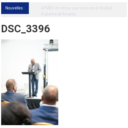
Nouvelles :
13ᵉ Congrès international de l’AFMED : quatre
jours pour penser la médecine d’aujourd’hui
et de demain
DSC_3396