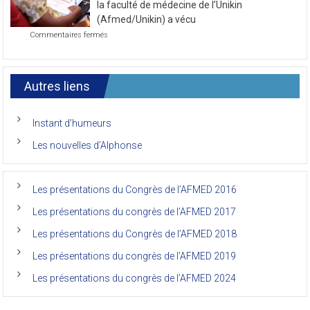
2021
Le 7ème congrès international des anciens de
première
journée
la faculté de médecine de l’Unikin
du
(Afmed/Unikin) a vécu
7ème
sur
Commentaires fermés
Congrès
Le
de
7ème
l’AFMED
congrès
international
Autres liens
des
anciens
de
Instant d’humeurs
la
faculté
Les nouvelles d’Alphonse
de
médecine
de
l’Unikin
Les présentations du Congrès de l’AFMED 2016
(Afmed/Unikin)
a
Les présentations du congrès de l’AFMED 2017
vécu
Les présentations du Congrès de l’AFMED 2018
Les présentations du congrès de l’AFMED 2019
Les présentations du congrès de l’AFMED 2024