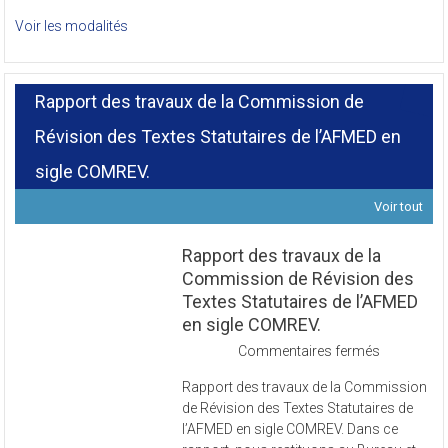
J’adhère à l’AFMED et je le soutiens
Voir les modalités
Rapport des travaux de la Commission de
Révision des Textes Statutaires de l’AFMED en
sigle COMREV.
Voir tout
Rapport des travaux de la
Commission de Révision des
Textes Statutaires de l’AFMED
en sigle COMREV.
sur
Commentaires fermés
Rapport
Rapport des travaux de la Commission
des
de Révision des Textes Statutaires de
travaux