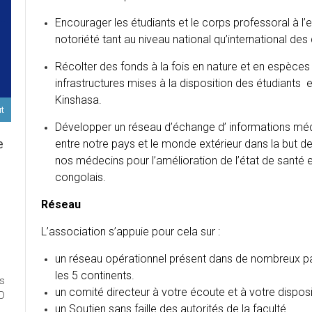
Encourager les étudiants et le corps professoral à l’ex
notoriété tant au niveau national qu’international des
Récolter des fonds à la fois en nature et en espèces 
infrastructures mises à la disposition des étudiants 
Kinshasa.
ut
Développer un réseau d’échange d’ informations médi
e
entre notre pays et le monde extérieur dans la but d
nos médecins pour l’amélioration de l’état de santé 
congolais.
D
Réseau
L’association s’appuie pour cela sur :
ort
un réseau opérationnel présent dans de nombreux p
les 5 continents.
es
ux
un comité directeur à votre écoute et à votre disposi
ED
un Soutien sans faille des autorités de la faculté