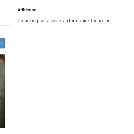
ission
Adhésion
ion
Cliquez ici pour accéder au formulaire d’adhésion
s
taires
ut
MED
EV.