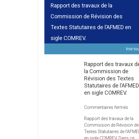
Rapport des travaux de la
Commission de Révision des
Textes Statutaires de l’AFMED en
sigle COMREV.
Voir to
Rapport des travaux d
la Commission de
Révision des Textes
Statutaires de l’AFME
en sigle COMREV.
sur
Commentaires fermés
Rapp
Rapport des travaux de la
des
Commission de Révision d
trava
Textes Statutaires de l’AFM
de
en sigle COMREV. Dans ce