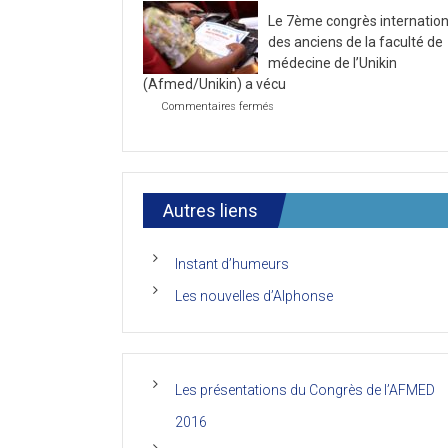
la
2021
Le 7ème congrès internation
première
journée
des anciens de la faculté de
du
médecine de l’Unikin
7ème
(Afmed/Unikin) a vécu
Congrès
de
sur
Commentaires fermés
l’AFMED
Le
7ème
congrès
international
des
anciens
Autres liens
de
la
faculté
Instant d’humeurs
de
médecine
Les nouvelles d’Alphonse
de
l’Unikin
(Afmed/Unikin)
a
vécu
Les présentations du Congrès de l’AFMED
2016