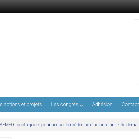
s actions et projets
Les congrès
Adhésion
Contact
l’AFMED : quatre jours pour penser la médecine d’aujourd’hui et de demai