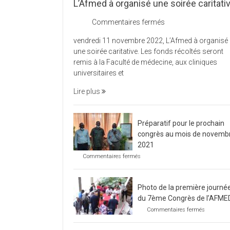
L’Afmed à organisé une soirée caritati
sur
Commentaires fermés
L’Afmed
vendredi 11 novembre 2022, L’Afmed à organisé
à
une soirée caritative. Les fonds récoltés seront
organisé
remis à la Faculté de médecine, aux cliniques
une
universitaires et
soirée
caritative
Lire plus
Préparatif pour le prochain
congrès au mois de novemb
2021
sur
Commentaires fermés
Préparatif
pour
le
Photo de la première journé
prochain
congrès
du 7ème Congrès de l’AFME
au
sur
Commentaires fermés
mois
Photo
de
de
novembre