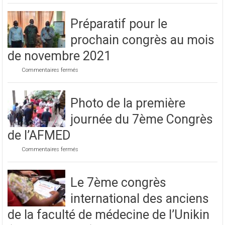
Lire plus
caritative
Préparatif pour le
prochain congrès au mois
de novembre 2021
sur
Commentaires fermés
Préparatif
pour
le
Photo de la première
prochain
congrès
journée du 7ème Congrès
au
mois
de l’AFMED
de
novembre
sur
Commentaires fermés
2021
Photo
de
la
Le 7ème congrès
première
journée
international des anciens
du
7ème
Congrès