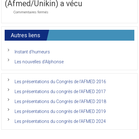
de la faculté de médecine de l’Unikin
de
(Afmed/Unikin) a vécu
l’AFMED
sur
Commentaires fermés
Le
7ème
congrès
international
Autres liens
des
anciens
de
Instant d’humeurs
la
faculté
Les nouvelles d’Alphonse
de
médecine
de
l’Unikin
Les présentations du Congrès de l’AFMED 2016
(Afmed/Unikin)
a
Les présentations du congrès de l’AFMED 2017
vécu
Les présentations du Congrès de l’AFMED 2018
Les présentations du congrès de l’AFMED 2019
Les présentations du congrès de l’AFMED 2024