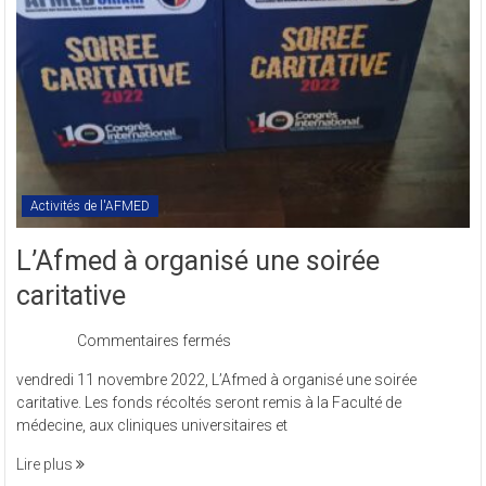
sigle
COMREV.
Activités de l'AFMED
L’Afmed à organisé une soirée
caritative
sur
Commentaires fermés
L’Afmed
vendredi 11 novembre 2022, L’Afmed à organisé une soirée
à
caritative. Les fonds récoltés seront remis à la Faculté de
organisé
médecine, aux cliniques universitaires et
une
soirée