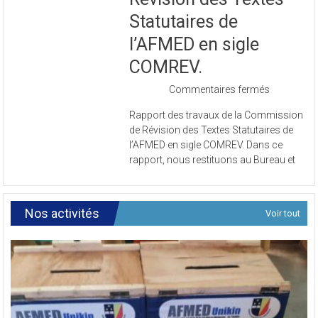
Révision des Textes
Statutaires de
l’AFMED en sigle
COMREV.
sur
Commentaires fermés
Rapport
Rapport des travaux de la Commission
des
de Révision des Textes Statutaires de
travaux
l’AFMED en sigle COMREV. Dans ce
de
rapport, nous restituons au Bureau et
la
Commissi
de
Révision
Nos activités
Voir tout
des
Textes
Statutaires
de
l’AFMED
en